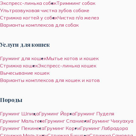
Экспресс-линька собак
Тримминг собак
Ультразвуковая чистка зубов собаке
Стрижка когтей у собак
Чистка п/а желез
Варианты комплексов для собак
Услуги для кошек
Груминг для кошек
Мытье котов и кошек
Стрижка кошек
Экспресс-линька кошек
Вычесывание кошек
Варианты комплексов для кошек и котов
Породы
Груминг Шпица
Груминг Йорка
Груминг Пуделя
Груминг Мальтезе
Груминг Спаниеля
Груминг Чихуахуа
Груминг Пекинеса
Груминг Корги
Груминг Лабрадора
Стрижка Мальтипу
Стрижка Бишона
Стрижка Самоеда