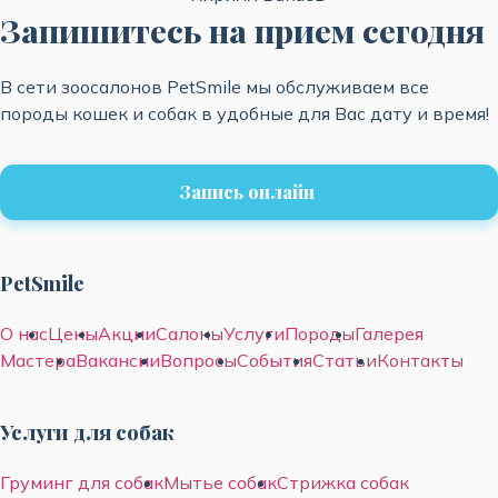
Запишитесь на прием сегодня
В сети зоосалонов PetSmile мы обслуживаем все
породы кошек и собак в удобные для Вас дату и время!
Запись онлайн
PetSmile
О нас
Цены
Акции
Салоны
Услуги
Породы
Галерея
Мастера
Вакансии
Вопросы
События
Статьи
Контакты
Услуги для собак
Груминг для собак
Мытье собак
Стрижка собак